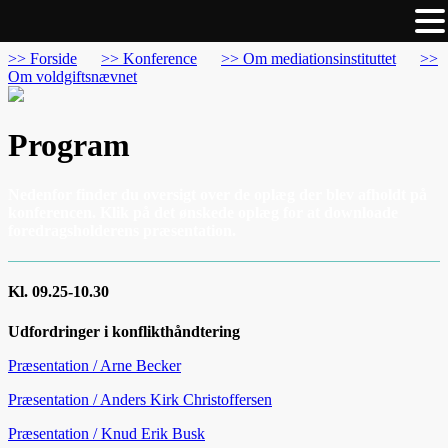
>> Forside
>> Konference
>> Om mediationsinstituttet
>>
Om voldgiftsnævnet
Program
Nedenfor finder du oversigt over de oplæg der blev afholdt på
konferencen. Klik på det ønskede oplæg for at downloade
foredragsholderens præsentation.
Kl. 09.25-10.30
Udfordringer i konflikthåndtering
Præsentation / Arne Becker
Præsentation / Anders Kirk Christoffersen
Præsentation / Knud Erik Busk