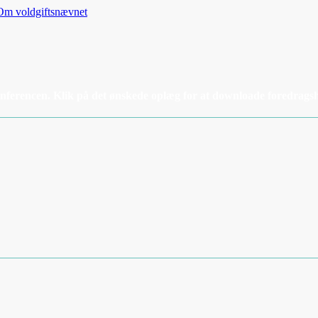
Om voldgiftsnævnet
onferencen. Klik på det ønskede oplæg for at downloade foredrags