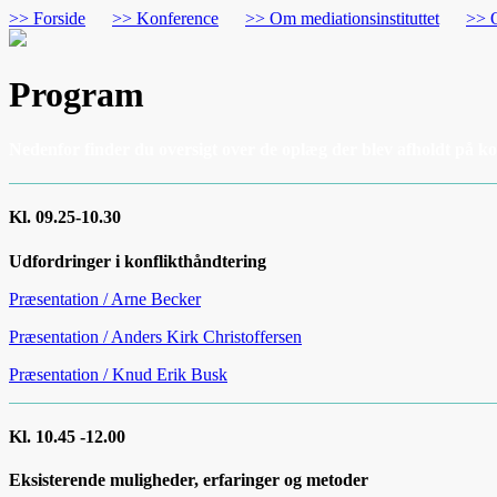
>> Forside
>> Konference
>> Om mediationsinstituttet
>> 
Program
Nedenfor finder du oversigt over de oplæg der blev afholdt på k
Kl. 09.25-10.30
Udfordringer i konflikthåndtering
Præsentation / Arne Becker
Præsentation / Anders Kirk Christoffersen
Præsentation / Knud Erik Busk
Kl. 10.45 -12.00
Eksisterende muligheder, erfaringer og metoder