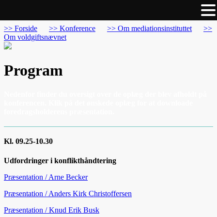
>> Forside
>> Konference
>> Om mediationsinstituttet
>>
Om voldgiftsnævnet
Program
Nedenfor finder du oversigt over de oplæg der blev afholdt på
konferencen. Klik på det ønskede oplæg for at downloade
foredragsholderens præsentation.
Kl. 09.25-10.30
Udfordringer i konflikthåndtering
Præsentation / Arne Becker
Præsentation / Anders Kirk Christoffersen
Præsentation / Knud Erik Busk